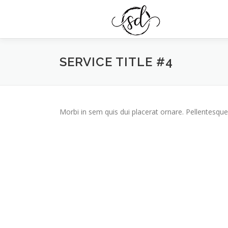
コ
ン
テ
ン
ツ
SERVICE TITLE #4
へ
ス
キ
ッ
プ
Morbi in sem quis dui placerat ornare. Pellentesque 