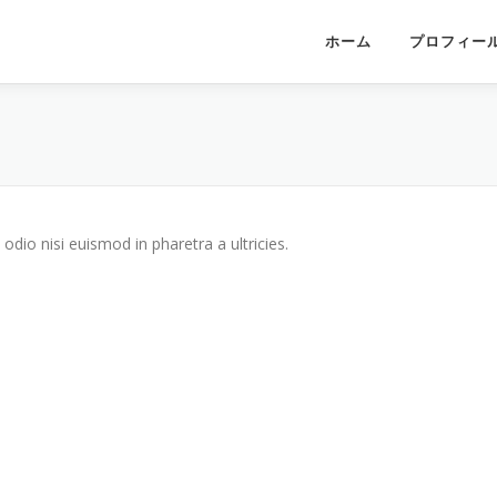
ホーム
プロフィー
odio nisi euismod in pharetra a ultricies.